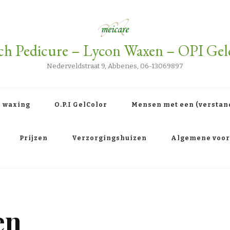
ch Pedicure – Lycon Waxen – OPI Gel
Nederveldstraat 9, Abbenes, 06-13069897
n waxing
O.P.I GelColor
Mensen met een (verstan
Prijzen
Verzorgingshuizen
Algemene voo
en