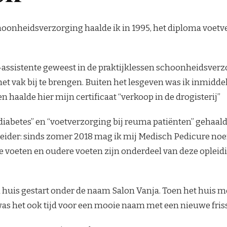
oonheidsverzorging haalde ik in 1995, het diploma voetv
s-assistente geweest in de praktijklessen schoonheidsver
et vak bij te brengen. Buiten het lesgeven was ik inmid
 haalde hier mijn certificaat “verkoop in de drogisterij”
diabetes” en “voetverzorging bij reuma patiënten” gehaald. 
reider: sinds zomer 2018 mag ik mij Medisch Pedicure noe
 voeten en oudere voeten zijn onderdeel van deze opleidi
n huis gestart onder de naam Salon Vanja. Toen het huis m
as het ook tijd voor een mooie naam met een nieuwe frisse